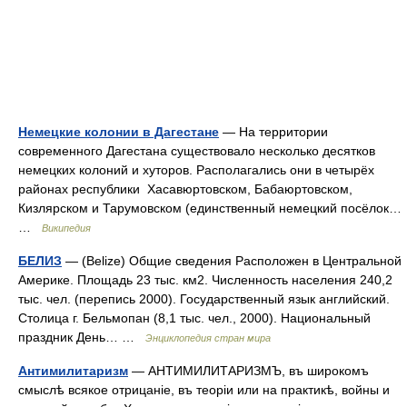
Немецкие колонии в Дагестане
— На территории
современного Дагестана существовало несколько десятков
немецких колоний и хуторов. Располагались они в четырёх
районах республики Хасавюртовском, Бабаюртовском,
Кизлярском и Тарумовском (единственный немецкий посёлок…
…
Википедия
БЕЛИЗ
— (Belize) Общие сведения Расположен в Центральной
Америке. Площадь 23 тыс. км2. Численность населения 240,2
тыс. чел. (перепись 2000). Государственный язык английский.
Столица г. Бельмопан (8,1 тыс. чел., 2000). Национальный
праздник День… …
Энциклопедия стран мира
Антимилитаризм
— АНТИМИЛИТАРИЗМЪ, въ широкомъ
смыслѣ всякое отрицаніе, въ теоріи или на практикѣ, войны и