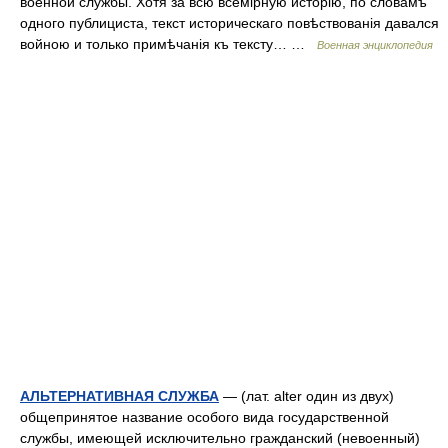
военной службы. Хотя за всю всемірную исторію, по словамъ
одного публициста, текст историческаго повѣствованія давался
войною и только примѣчанія къ тексту… …
Военная энциклопедия
АЛЬТЕРНАТИВНАЯ СЛУЖБА
— (лат. alter один из двух)
общепринятое название особого вида государственной
службы, имеющей исключительно гражданский (невоенный)