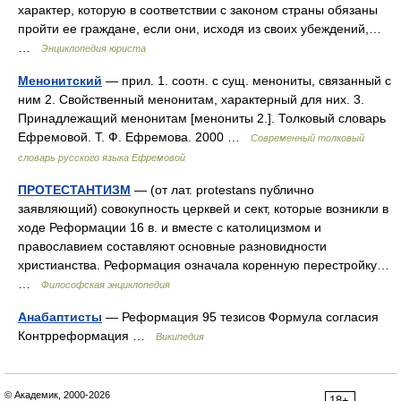
характер, которую в соответствии с законом страны обязаны
пройти ее граждане, если они, исходя из своих убеждений,…
…
Энциклопедия юриста
Менонитский
— прил. 1. соотн. с сущ. менониты, связанный с
ним 2. Свойственный менонитам, характерный для них. 3.
Принадлежащий менонитам [менониты 2.]. Толковый словарь
Ефремовой. Т. Ф. Ефремова. 2000 …
Современный толковый
словарь русского языка Ефремовой
ПРОТЕСТАНТИЗМ
— (от лат. protestans публично
заявляющий) совокупность церквей и сект, которые возникли в
ходе Реформации 16 в. и вместе с католицизмом и
православием составляют основные разновидности
христианства. Реформация означала коренную перестройку…
…
Философская энциклопедия
Анабаптисты
— Реформация 95 тезисов Формула согласия
Контрреформация …
Википедия
© Академик, 2000-2026
18+