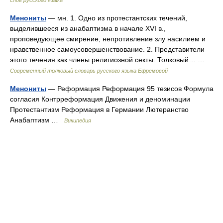
слов русского языка
Менониты
— мн. 1. Одно из протестантских течений,
выделившееся из анабаптизма в начале XVI в.,
проповедующее смирение, непротивление злу насилием и
нравственное самоусовершенствование. 2. Представители
этого течения как члены религиозной секты. Толковый… …
Современный толковый словарь русского языка Ефремовой
Менониты
— Реформация Реформация 95 тезисов Формула
согласия Контрреформация Движения и деноминации
Протестантизм Реформация в Германии Лютеранство
Анабаптизм …
Википедия