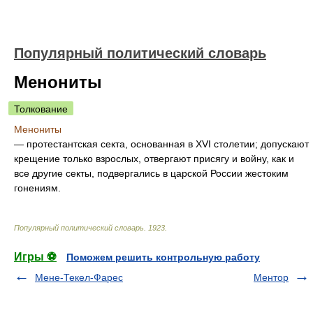
Популярный политический словарь
Менониты
Толкование
Менониты
— протестантская секта, основанная в XVI столетии; допускают
крещение только взрослых, отвергают присягу и войну, как и
все другие секты, подвергались в царской России жестоким
гонениям.
Популярный политический словарь
.
1923
.
Игры ⚽
Поможем решить контрольную работу
Мене-Текел-Фарес
Ментор